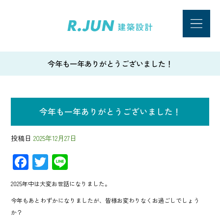
今年も一年ありがとうございました！
今年も一年ありがとうございました！
投稿日
2025年12月27日
F
T
Li
ac
wi
ne
2025年中は大変お世話になりました。
e
tt
今年もあとわずかになりましたが、皆様お変わりなくお過ごしでしょう
b
er
か？