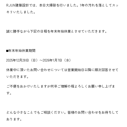
o
R.JUN建築設計では、本日大掃除を行いました。1年の汚れを落としてスッ
ok
キリいたしました。
誠に勝手ながら下記の日程を年末年始休業とさせていただきます。
⬛︎年末年始休業期間
2025年12月28日（日）〜2026年1月7日（水）
休業中に頂いたお問い合わせについては営業開始日以降に順次回答させて
いただきます。
ご不便をおかけいたしますが何卒ご理解の程よろしくお願い申し上げま
す。
どんな小さなことでもご相談ください。皆様のお問い合わせをお待ちして
おります。